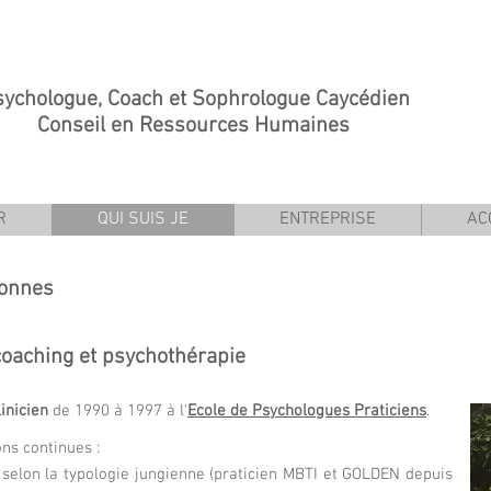
ologue, Coach et Sophrologue Caycédien
ssources Humaines
R
QUI SUIS JE
ENTREPRISE
AC
sonnes
coaching et psychothérapie
inicien
de 1990 à 1997 à l'
Ecole de Psychologues Praticiens
.
ns continues :
elon la typologie jungienne (praticien MBTI et GOLDEN depuis