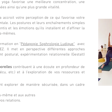
yoga favorise une meilleure concentration, une
es ainsi qu'une plus grande vitalité.
 accroit votre perception de ce qui favorise votre
ntale. Les postures et leurs enchaînements simples
entis et les émotions qu'ils installent et d’affiner la
ous-mêmes.
formation en "
Pédagogie Sophrologie Ludique"
avec
EZ. I
l met en perspective différentes approches
t postural, expérimentation relationnelle (Gestalt)
porelles
contribuent à une écoute en profondeur de
cu, etc.) et à l'exploration de vos ressources et
nt explorer de manière sécurisée, dans un cadre
us-même et aux autres
 vos relations.