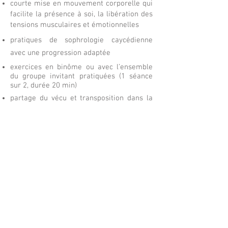
courte mise en mouvement corporelle qui
facilite la présence à soi, la libération des
tensions musculaires et émotionnelles
pratiq
ues de sophrologie caycédienne
avec une progression adaptée
exercices en binôme ou avec l’ensemble
du groupe invitant pratiquées (1 séance
sur 2, durée 20 min)
partage du vécu et transposition dans la
vie quotidienne
Au sein de chaque groupe, nous
définissons ensemble les thématiques qui
seront explorées.
Une participation sur 4 séances
successives est souhaitable
pour créer cet
espace d'expérience et de partage en
commun.