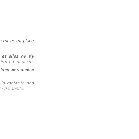
e mises en place
et elles ne s'y
lter un médecin.
éfinis de manière
 la majorité des
era demandé.