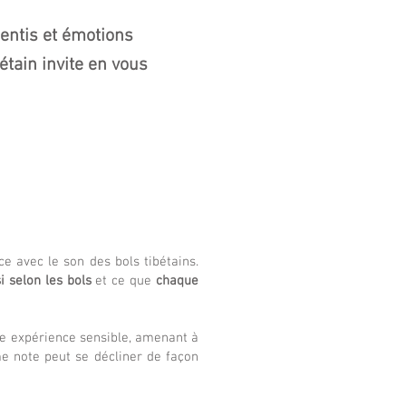
sentis et émotions
bétain
invite en vous
ce avec le son des bols tibétains.
 selon les bols
et ce que
chaque
ne expérience sensible, amenant à
me note peut se décliner de façon