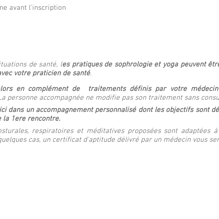
e avant l'inscription
tuations de santé, l
es pratiques de sophrologie et yoga peuvent êtr
vec votre praticien de santé
.
alors en complément de traitements définis par votre médecin 
 La personne accompagnée ne modifie pas son traitement sans consu
t ici dans un accompagnement personnalisé dont les objectifs sont d
 la 1ere rencontre.
sturales, respiratoires et méditatives proposées sont adaptées à
 quelques cas,
un certificat d'aptitude délivré par un médecin vous s