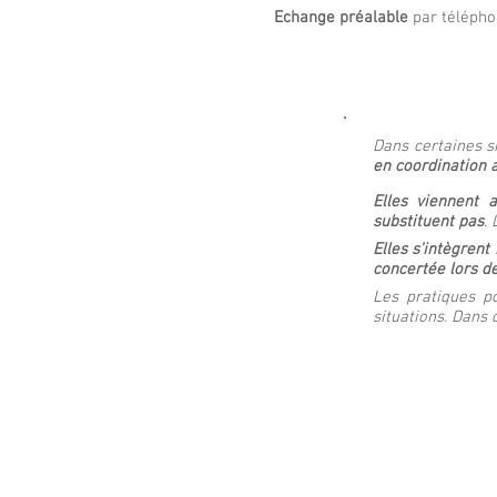
Echange préalable
par téléphon
Dans certaines si
en coordination a
Elles viennent 
substituent pas
.
Elles s'intègren
concertée lors de
Les pratiques po
situations. Dans
© 2018 fauconnier-sophrocoaching.com