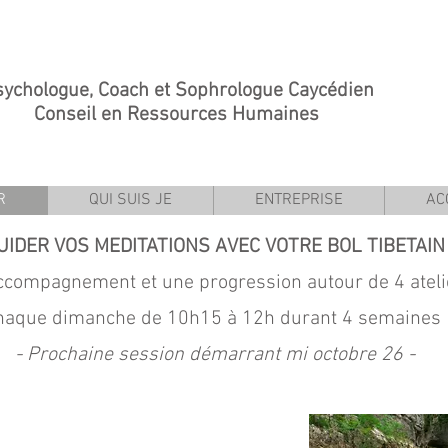
ologue, Coach et Sophrologue Caycédien
ssources Humaines
R
QUI SUIS JE
ENTREPRISE
AC
UIDER VOS MEDITATIONS AVEC VOTRE BOL TIBETAIN
ccompagnement et une progre
ssion autour de 4 atel
haque dimanche de 10h15 à 12h durant 4 semaines
- Prochaine session démarrant mi octobre 26 -